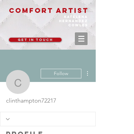
COMFORT ARTIST
katelena
hernandez
cowles
GET IN TOUCH
More actions
Follow
clinthampton72217
clinthampton72217